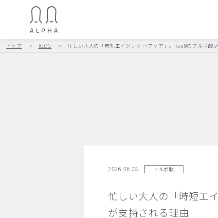
トップ
>
BLOG
>
忙しい大人の「時短エイジング ヘアケア」。RauBのフルボ酸
2026.06.08
フルボ酸
忙しい大人の「時短エイ
が支持される理由