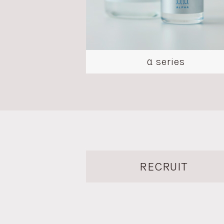
α
series
RECRUIT