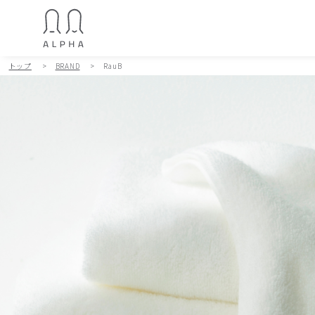
トップ
>
BRAND
>
RauB