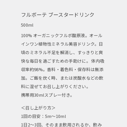
フルボーテ ブースタードリンク
500ml
100% オーガニックフルボ酸原液。オール
インワン植物性ミネラル美容ドリンク。日
頃のミネラル不足を解消し、すっきりと爽
快な毎日を過ごすための手助けに。 体内吸
収率約98%。香料・着色料・保存料は無添
加。ご飯を炊く時、または炭酸水などの飲
料に混ぜてお召し上がりください。
携帯用30mlスプレー付き。
＜召し上がり方＞
1回の目安：5m〜10ml
1日2〜3回、そのまま飲用されるか、飲み