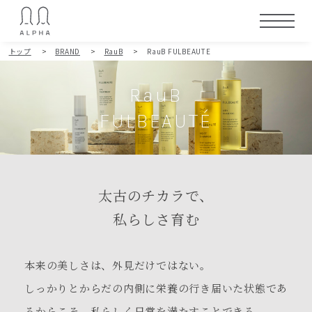
トップ
>
BRAND
>
RauB
>
RauB FULBEAUTE
RauB
FULBEAUTÉ
太古のチカラで、
私らしさ育む
本来の美しさは、外見だけではない。
しっかりとからだの内側に栄養の行き届いた状態であ
るからこそ、
私らしく日常を満たすことできる。