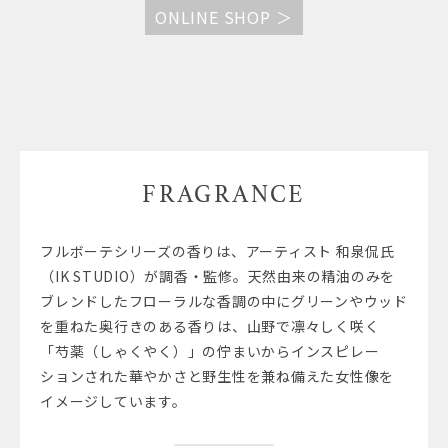
ONLINE SHOP ＞
FRAGRANCE
フルボーテシリーズの香りは、アーティスト 和泉侃氏
（IK STUDIO）が調香・監修。天然由来の精油のみを
ブレンドしたフローラルな香調の中にグリーンやウッド
を重ねた奥行きのある香りは、山野で凛々しく咲く
「芍薬（しゃくやく）」の佇まいからインスピレー
ションされた華やかさと野生性を兼ね備えた女性像を
イメージしています。