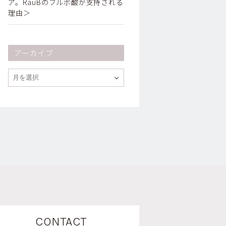
ア。RauBのフルボ酸が支持される
理由＞
アーカイブ
CONTACT