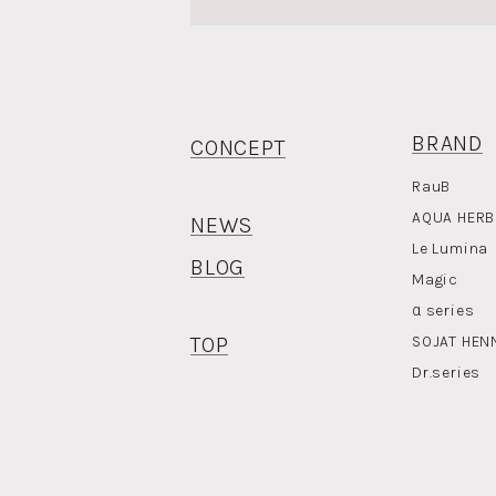
BRAND
CONCEPT
RauB
AQUA HERB
NEWS
Le Lumina
BLOG
Magic
α
series
TOP
SOJAT HEN
Dr.series