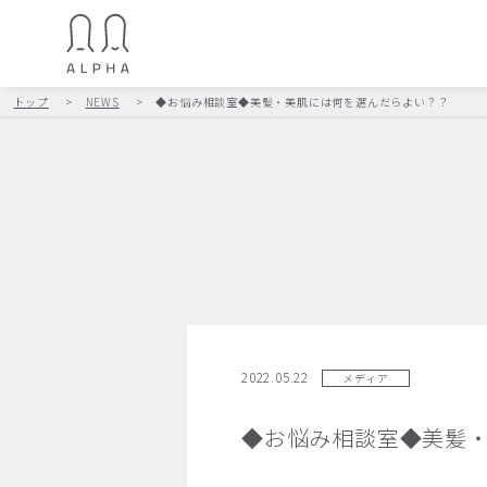
トップ
>
NEWS
>
◆お悩み相談室◆美髪・美肌には何を選んだらよい？？
2022.05.22
メディア
◆お悩み相談室◆美髪