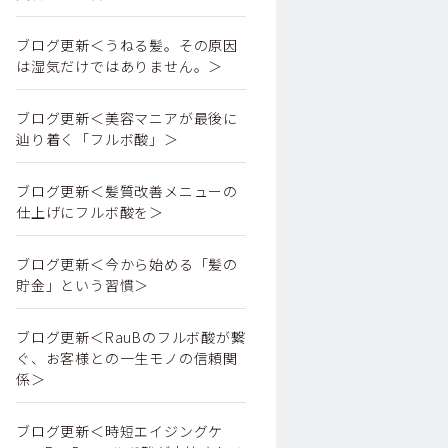
ブログ更新＜うねる髪。その原因
は湿気だけではありません。＞
ブログ更新＜美容マニアが最後に
辿り着く「フルボ酸」＞
ブログ更新＜髪質改善メニューの
仕上げにフルボ酸を＞
ブログ更新＜今から始める「髪の
貯金」という習慣＞
ブログ更新＜RauBのフルボ酸が繋
ぐ、お客様との一生モノの信頼関
係＞
ブログ更新＜時短エイジングケ